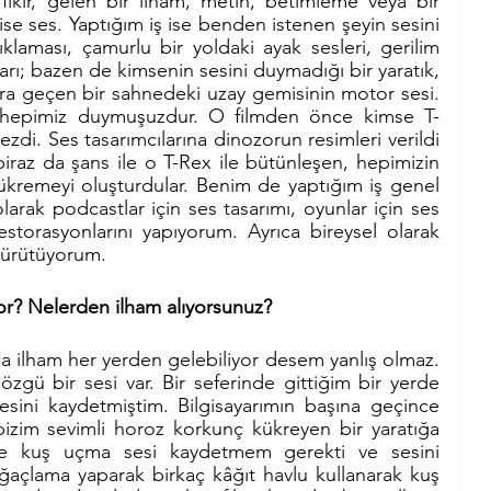
fikir, gelen bir ilham, metin, betimleme veya bir 
ise ses. Yaptığım iş ise benden istenen şeyin sesini 
klaması, çamurlu bir yoldaki ayak sesleri, gerilim 
ları; bazen de kimsenin sesini duymadığı bir yaratık, 
a geçen bir sahnedeki uzay gemisinin motor sesi. 
i hepimiz duymuşuzdur. O filmden önce kimse T-
di. Ses tasarımcılarına dinozorun resimleri verildi 
raz da şans ile o T-Rex ile bütünleşen, hepimizin 
kremeyi oluşturdular. Benim de yaptığım iş genel 
larak podcastlar için ses tasarımı, oyunlar için ses 
estorasyonlarını yapıyorum. Ayrıca bireysel olarak 
 yürütüyorum. 
or? Nelerden ilham alıyorsunuz?
a ilham her yerden gelebiliyor desem yanlış olmaz. 
gü bir sesi var. Bir seferinde gittiğim bir yerde 
sini kaydetmiştim. Bilgisayarımın başına geçince 
izim sevimli horoz korkunç kükreyen bir yaratığa 
e kuş uçma sesi kaydetmem gerekti ve sesini 
açlama yaparak birkaç kâğıt havlu kullanarak kuş 