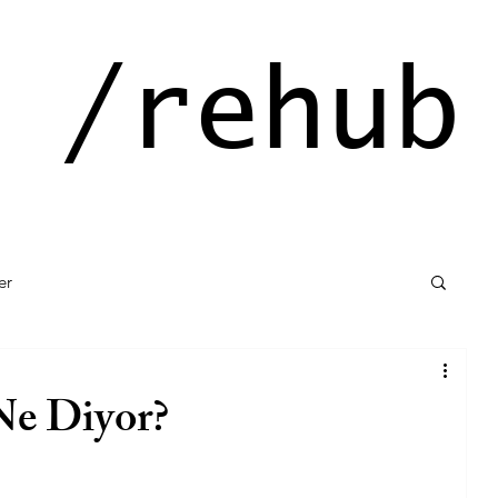
ehu
er
Ne Diyor?