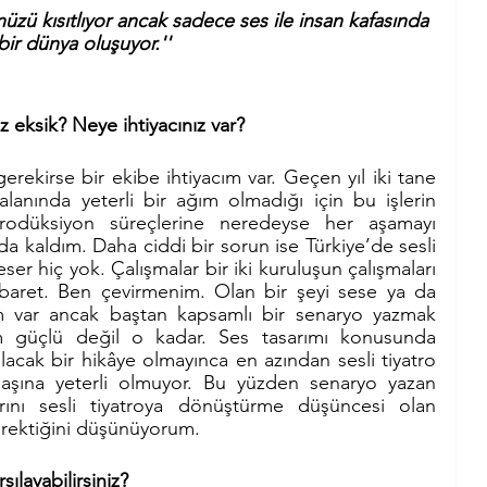
nüzü kısıtlıyor ancak sadece ses ile insan kafasında 
bir dünya oluşuyor.''
 eksik? Neye ihtiyacınız var?
ekirse bir ekibe ihtiyacım var. Geçen yıl iki tane 
lanında yeterli bir ağım olmadığı için bu işlerin 
prodüksiyon süreçlerine neredeyse her aşamayı 
a kaldım. Daha ciddi bir sorun ise Türkiye’de sesli 
ser hiç yok. Çalışmalar bir iki kuruluşun çalışmaları 
ibaret. Ben çevirmenim. Olan bir şeyi sese ya da 
var ancak baştan kapsamlı bir senaryo yazmak 
 güçlü değil o kadar. Ses tasarımı konusunda 
acak bir hikâye olmayınca en azından sesli tiyatro 
şına yeterli olmuyor. Bu yüzden senaryo yazan 
arını sesli tiyatroya dönüştürme düşüncesi olan 
rektiğini düşünüyorum. 
şılayabilirsiniz?