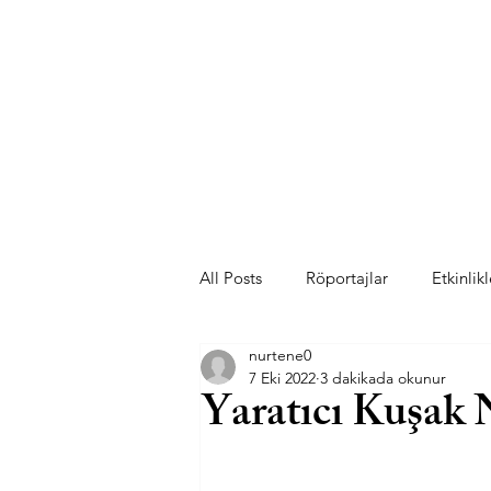
/r
All Posts
Röportajlar
Etkinlikl
nurtene0
7 Eki 2022
3 dakikada okunur
Yaratıcı Kuşak 