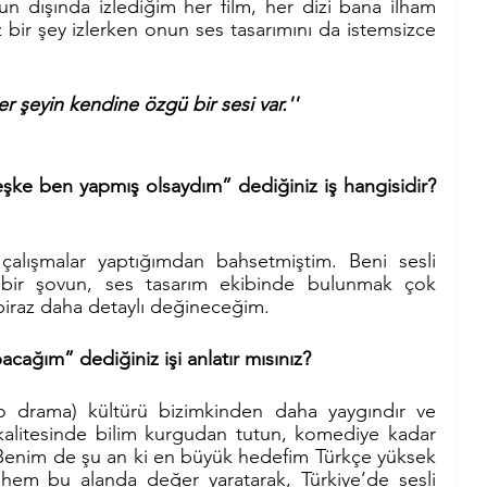
 dışında izlediğim her film, her dizi bana ilham 
z bir şey izlerken onun ses tasarımını da istemsizce 
r şeyin kendine özgü bir sesi var.''
şke ben yapmış olsaydım” dediğiniz iş hangisidir? 
 çalışmalar yaptığımdan bahsetmiştim. Beni sesli 
 bir şovun, ses tasarım ekibinde bulunmak çok 
e biraz daha detaylı değineceğim. 
cağım” dediğiniz işi anlatır mısınız?
dio drama) kültürü bizimkinden daha yaygındır ve 
m kalitesinde bilim kurgudan tutun, komediye kadar 
enim de şu an ki en büyük hedefim Türkçe yüksek 
ek hem bu alanda değer yaratarak, Türkiye’de sesli 