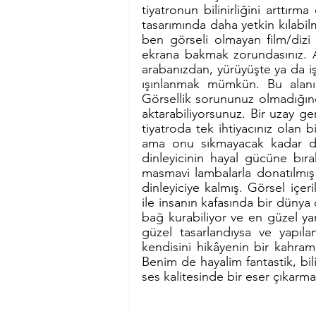
tiyatronun bilinirliğini arttır
tasarımında daha yetkin kılabilm
ben görseli olmayan film/dizi 
ekrana bakmak zorundasınız. Anc
arabanızdan, yürüyüşte ya da iş
ışınlanmak mümkün. Bu alanın
Görsellik sorununuz olmadığında
aktarabiliyorsunuz. Bir uzay ge
tiyatroda tek ihtiyacınız olan b
ama onu sıkmayacak kadar diy
dinleyicinin hayal gücüne bır
masmavi lambalarla donatılmış 
dinleyiciye kalmış. Görsel içer
ile insanın kafasında bir dünya o
bağ kurabiliyor ve en güzel yan
güzel tasarlandıysa ve yapılan
kendisini hikâyenin bir kahram
Benim de hayalim fantastik, bi
ses kalitesinde bir eser çıkar