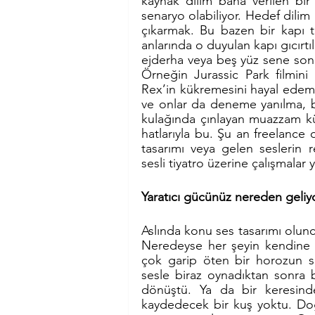
kaynak dilim bana verilen bir 
senaryo olabiliyor. Hedef dilim 
çıkarmak. Bu bazen bir kapı tı
anlarında o duyulan kapı gıcırtı
ejderha veya beş yüz sene sonr
Örneğin Jurassic Park filmin
Rex’in kükremesini hayal edemez
ve onlar da deneme yanılma, bi
kulağında çınlayan muazzam kü
hatlarıyla bu. Şu an freelance o
tasarımı veya gelen seslerin r
sesli tiyatro üzerine çalışmalar
Yaratıcı gücünüz nereden geliy
Aslında konu ses tasarımı olunc
Neredeyse her şeyin kendine öz
çok garip öten bir horozun se
sesle biraz oynadıktan sonra b
dönüştü. Ya da bir keresind
kaydedecek bir kuş yoktu. Doğ