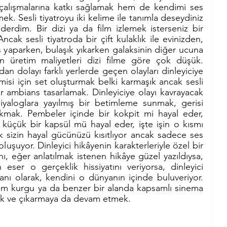
ma çalışmalarına katkı sağlamak hem de kendimi ses 
ek. Sesli tiyatroyu iki kelime ile tanımla deseydiniz 
derdim. Bir dizi ya da film izlemek isterseniz bir 
ak sesli tiyatroda bir çift kulaklık ile evinizden, 
 yaparken, bulaşık yıkarken galaksinin diğer ucuna 
 üretim maliyetleri dizi filme göre çok düşük. 
n dolayı farklı yerlerde geçen olayları dinleyiciye 
misi için set oluşturmak belki karmaşık ancak sesli 
ir ambians tasarlamak. Dinleyiciye olayı kavrayacak 
aloglara yayılmış bir betimleme sunmak, gerisi 
akmak. Pembeler içinde bir kokpit mi hayal eder, 
küçük bir kapsül mü hayal eder, işte işin o kısmı 
ik sizin hayal gücünüzü kısıtlıyor ancak sadece ses 
luşuyor. Dinleyici hikâyenin karakterleriyle özel bir 
ı, eğer anlatılmak istenen hikâye güzel yazıldıysa, 
 eser o gerçeklik hissiyatını veriyorsa, dinleyici 
anı olarak, kendini o dünyanın içinde buluveriyor. 
lim kurgu ya da benzer bir alanda kapsamlı sinema 
mak ve çıkarmaya da devam etmek. 