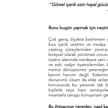
''Görsel içerik sizin hayal gücü
Bunu bugün yapmak için neyiniz
Çok geniş ölçekte belirtmem ger
kısa içerik ürettim ve medya a
casting süreçlerinden post-
bireysel olarak yürütmek zorund
tiyatro alanında nerdeyse yeni e
ve eski radyo tiyatrolarından 
metne dönüştürme yeteneğim 
benim harcım değil. Kalemim
donanımlı olsam da elde anlatıl
konusunda bu yetenek tek ba
kişilerle veya hazır senaryol
insanlarla tanışıp konuşmam ge
Bu ihtiyacınızı nereden, nasıl kar