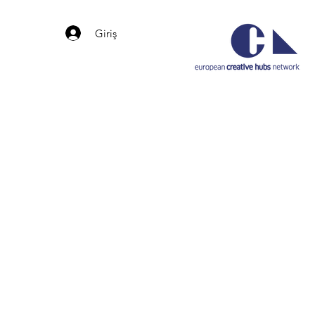
Giriş
b