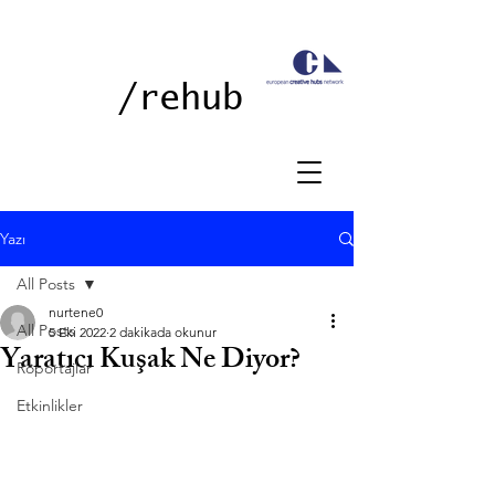
/rehub
Yazı
All Posts
nurtene0
All Posts
5 Eki 2022
2 dakikada okunur
Yaratıcı Kuşak Ne Diyor?
Röportajlar
Etkinlikler